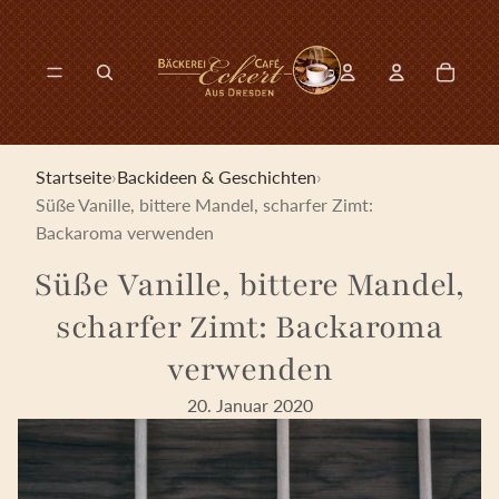
Direkt zum Inhalt
0
Konto-Drop-dow
Artikel 
Konto-Drop-down-
Modal suchen öffnen
Startseite
›
Backideen & Geschichten
›
Süße Vanille, bittere Mandel, scharfer Zimt:
Backaroma verwenden
Süße Vanille, bittere Mandel,
scharfer Zimt: Backaroma
verwenden
20. Januar 2020