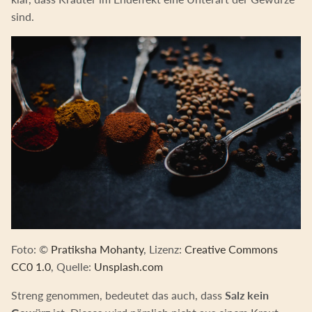
sind.
Foto: ©
Pratiksha Mohanty
, Lizenz:
Creative Commons
CC0 1.0
, Quelle:
Unsplash.com
Streng genommen, bedeutet das auch, dass
Salz kein