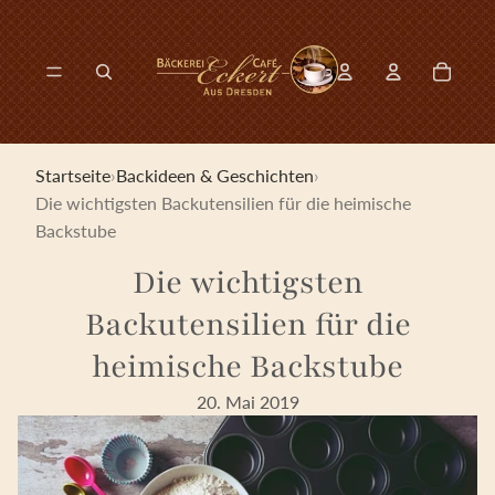
Direkt zum Inhalt
0
Konto-Drop-dow
Artikel 
Konto-Drop-down-
Modal suchen öffnen
Startseite
›
Backideen & Geschichten
›
Die wichtigsten Backutensilien für die heimische
Backstube
Die wichtigsten
Backutensilien für die
heimische Backstube
20. Mai 2019