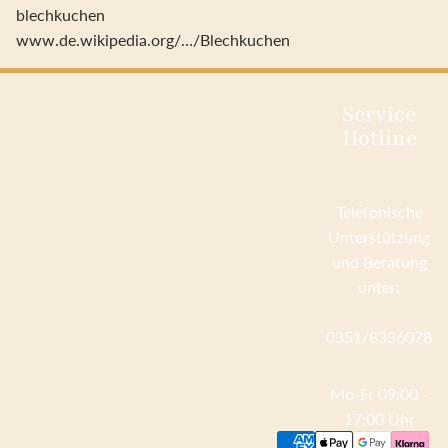
blechkuchen
www.de.wikipedia.org/…/Blechkuchen
Service
Hotline
Telefonische
Unterstützung
und Beratung
unter:
0351/8336078
Mo-Fr 09:00 -
17:00 Uhr
Zahlungsmethoden