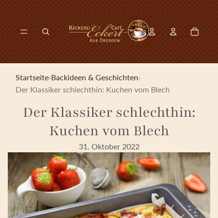
Direkt zum Inhalt
0
Konto-Drop-dow
Artikel 
Konto-Drop-down-
Modal suchen öffnen
Startseite
›
Backideen & Geschichten
›
Der Klassiker schlechthin: Kuchen vom Blech
Der Klassiker schlechthin:
Kuchen vom Blech
31. Oktober 2022