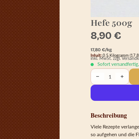
Hefe 500g
8,90 €
Grundpreis
17,80 € pro k
17,80 €/kg
Inhalt:
0.5 Kilogramm
(17,8
inkl. MwSt.
zzgl. Versand
Sofort versandfertig
Decrease quantity
Increase 
Beschreibung
Viele Rezepte verlang
so aufgehen und die Fl