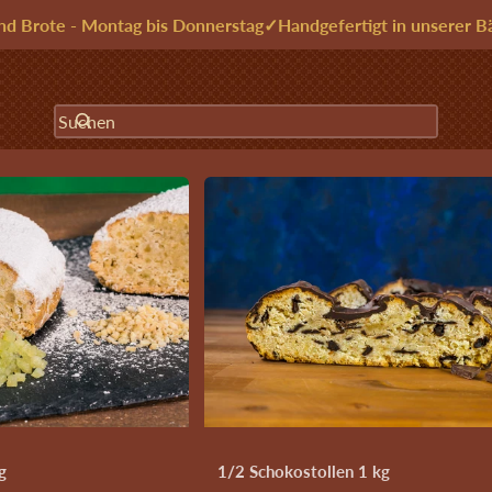
nd Brote - Montag bis Donnerstag
✓
Handgefertigt in unserer B
Suchen
tollen
Stollen
Backwaren
Backzutaten
Saisonales
0g
nen springen
g
1/2 Schokostollen 1 kg