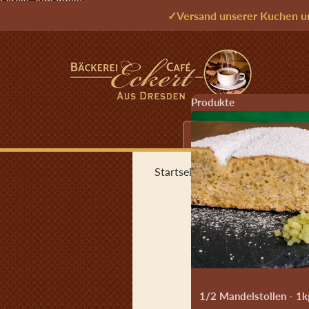
Direkt zum Inhalt
✓
Versand unserer Kuchen u
Produkte
Echter Dresdner Christs
Startseite
›
Backzutaten
›
Hefe 50
Zu Produktinformatio
1/2 Mandelstollen - 1k