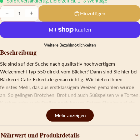
Sofort versandfertig, Lieferzeit ca. 1–3 Werktage
Decrease quantity
Increase quantity
Hinzufügen
Weitere Bezahlmöglichkeiten
Beschreibung
Sie sind auf der Suche nach qualitativ hochwertigem
Weizenmehl Typ 550 direkt vom Bäcker? Dann sind Sie hier bei
Bäckerei-Cafe-Eckert.de genau richtig. Wir bieten Ihnen
feinstes Mehl, das aus erstklassigem Weizen gemahlen wurde
an. So gelingen Brötchen, Brot und auch Süßspeisen wie Torten,
Kuchen oder auch Stollen noch besser. Setzen Sie also auf ein
regionales Produkt, von dem man noch weiß, woher es kommt
und bestellen Sie noch heute in unserem Online-Shop!
Qualität aus Sachsen
Nährwert und Produktdetails
Wir von der Bäckerei-Cafe-Eckert.de sind immer darauf