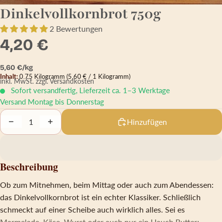
Dinkelvollkornbrot 750g
2 Bewertungen
4,20 €
Grundpreis
5,60 € pro kg
5,60 €/kg
Inhalt:
0.75 Kilogramm
(5,60 € / 1 Kilogramm)
inkl. MwSt.
zzgl. Versandkosten
Sofort versandfertig, Lieferzeit ca. 1–3 Werktage
Versand Montag bis Donnerstag
Decrease quantity
Increase quantity
Hinzufügen
Beschreibung
Ob zum Mitnehmen, beim Mittag oder auch zum Abendessen:
das Dinkelvollkornbrot ist ein echter Klassiker. Schließlich
schmeckt auf einer Scheibe auch wirklich alles. Sei es
Marmelade, Käse, Wurst oder auch nur ein Hauch Butter: