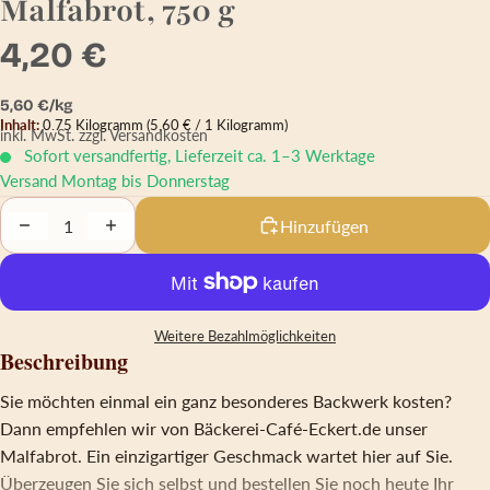
Malfabrot, 750 g
4,20 €
Grundpreis
5,60 € pro kg
5,60 €/kg
Inhalt:
0.75 Kilogramm
(5,60 € / 1 Kilogramm)
inkl. MwSt.
zzgl. Versandkosten
Sofort versandfertig, Lieferzeit ca. 1–3 Werktage
Versand Montag bis Donnerstag
Decrease quantity
Increase quantity
Hinzufügen
Weitere Bezahlmöglichkeiten
Beschreibung
Sie möchten einmal ein ganz besonderes Backwerk kosten?
Dann empfehlen wir von Bäckerei-Café-Eckert.de unser
Malfabrot. Ein einzigartiger Geschmack wartet hier auf Sie.
Überzeugen Sie sich selbst und bestellen Sie noch heute Ihr