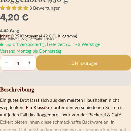
3 Bewertungen
4,20 €
Grundpreis
4,42 € pro kg
4,42 €/kg
Inhalt:
0.95 Kilogramm
(4,42 € / 1 Kilogramm)
inkl. MwSt.
zzgl. Versandkosten
Sofort versandfertig, Lieferzeit ca. 1–3 Werktage
Versand Montag bis Donnerstag
Decrease quantity
Increase quantity
Hinzufügen
Beschreibung
Ein gutes Brot lässt sich aus den meisten Haushalten nicht
wegdenken.
Ein Klassiker
unter den verschiedenen Sorten ist
auf jeden Fall das Roggenbrot. Wir von der Bäckerei & Café
Eckert bieten Ihnen diese schmackhafte Backware an. In
unserem Online-Shop können Sie es ganz bequem kaufen und