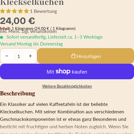
Kleckselkuchen
1 Bewertung
24,00 €
Inhalt:
1 Kilogramm
(24,00 € / 1 Kilogramm)
inkl. MwSt.
zzgl. Versandkosten
Sofort versandfertig, Lieferzeit ca. 1–3 Werktage
Versand Montag bis Donnerstag
Decrease quantity
Increase quantity
Hinzufügen
Weitere Bezahlmöglichkeiten
Beschreibung
Ein Klassiker auf vielen Kaffeetafeln ist der beliebte
Kleckselkuchen. Mit seiner Kombination aus verschiedenen
Geschmackskomponenten ist er etwas ganz Besonderes und
besticht mit fruchtigen und herben Noten zugleich. Wenn Sie
also mal wieder dieses
traditionelle Gebäck
verköstigen wollen,