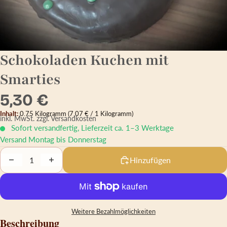
Schokoladen Kuchen mit
Smarties
5,30 €
Inhalt:
0.75 Kilogramm
(7,07 € / 1 Kilogramm)
inkl. MwSt.
zzgl. Versandkosten
Sofort versandfertig, Lieferzeit ca. 1–3 Werktage
Versand Montag bis Donnerstag
Decrease quantity
Increase quantity
Hinzufügen
Weitere Bezahlmöglichkeiten
Beschreibung