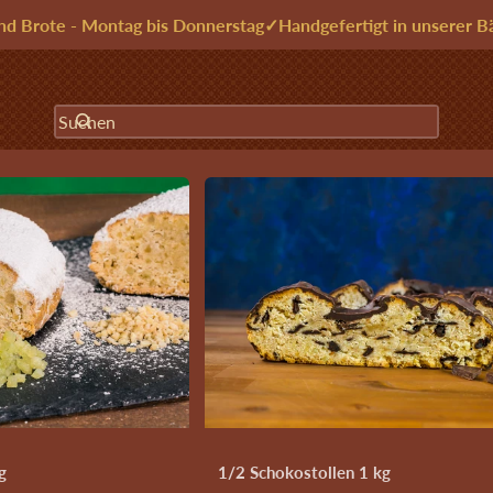
nd Brote - Montag bis Donnerstag
✓
Handgefertigt in unserer B
Suchen
tollen
Stollen
Backwaren
Backzutaten
Saisonales
 wenn’s weniger süß sein soll
›
Mohnstollen ca.650g
nen springen
g
1/2 Schokostollen 1 kg