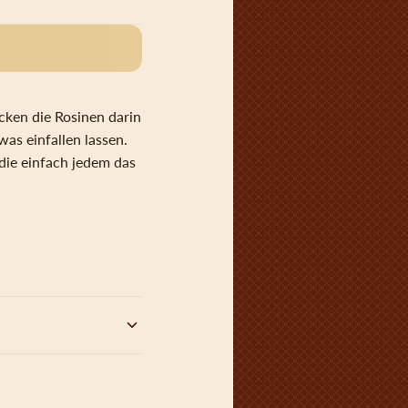
cken die Rosinen darin
as einfallen lassen.
die einfach jedem das
zunächst einen
– verbirgt sich der
om herkömmlichen
nchen vollständig
gebäck. Doch keine
monie zwischen der