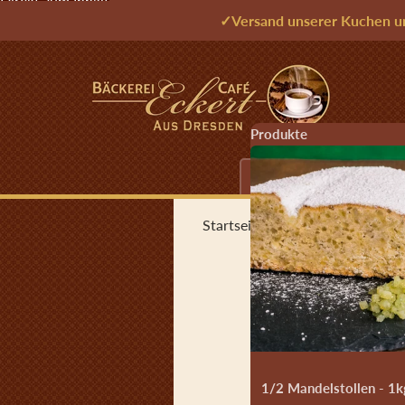
Direkt zum Inhalt
✓
Versand unserer Kuchen u
Produkte
Echter Dresdner Christs
Startseite
›
Mohnstollen kaufen –
Zu Produktinformatio
1/2 Mandelstollen - 1k