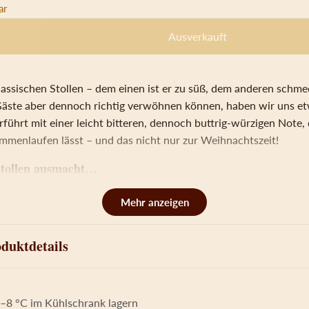
ar
quantity
Ausverkauft
lassischen Stollen – dem einen ist er zu süß, dem anderen schme
 Gäste aber dennoch richtig verwöhnen können, haben wir uns etw
führt mit einer leicht bitteren, dennoch buttrig-würzigen Note, 
menlaufen lässt – und das nicht nur zur Weihnachtszeit!
tollen ausmacht…
 unwiderstehliche Mohnfüllung. Während das Gebäck von außen 
acht – ist es doch in einer herkömmlichen Kastenform gebacken 
en. Denn in den typischen Hefeteig, den Sie sicherlich auch v
 wir frisch gemahlenen Mohn eingeschlagen.
duktdetails
gen Backprozess kann sich das Aroma der kleinen, schwarzen Kör
ingt auch die leicht nussig-bittere Note das leckere Weihnachts
nen Fall zu dominant – im Gegenteil: Sie bildet eine perfekte Har
–8 °C im Kühlschrank lagern
 auf dem Stollen und dem restlichen Teig.