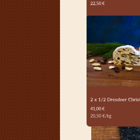
22,50 €
2 x 1/2 Dresdner Chris
41,00 €
Grundpreis
20,50 € pro kg
20,50 €/kg