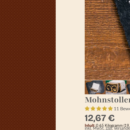
Mohnstolle
11 Bew
12,67 €
Inhalt:
0.65 Kilogramm
(19
inkl. MwSt.
zzgl. Versand