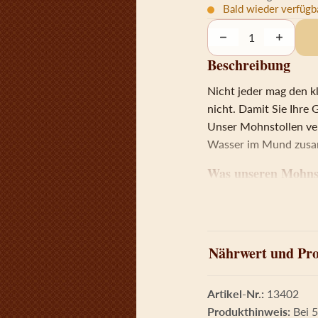
Bald wieder verfügb
Decrease quantity
Increase 
Beschreibung
Nicht jeder mag den k
nicht. Damit Sie Ihre
Unser Mohnstollen ver
Wasser im Mund zusam
Was unseren Mohns
… ist ganz klar seine
schlichten Eindruck m
wahre Genuss im Inner
Stollen kennen, haben
Nährwert und Pro
In unserem einzigarti
entfalten. So durchdr
Artikel-Nr.:
13402
Sorge, sie ist auf kei
Produkthinweis:
Bei 5
Süße des Puderzuckers