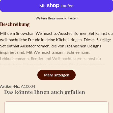
Weitere Bezahlmöglichkeiten
Beschreibung
Mit dem Snowchan Weihnachts-Ausstechformen Set kannst du
weihnachtliche Freude in deine Küche bringen. Dieses 5-teilige
Set enthält Ausstechformen, die von japanischen Designs
inspiriert sind. Mit Weihnachtsmann, Schneemann,
Lebkuchenmann, Rentier und Weihnachtsstern kannst du
kreativ beim Plätzchenbacken werden. Die Ausstechformen
sind aus lebensmittelechtem ABS-Kunststoff hergestellt, BPA-
frei und einfach zu reinigen. Sie ermöglichen das Ausstechen
und Stempeln des Keksteigs in einem Arbeitsschritt und sorgen
Artikel-Nr.:
A10004
für ein gemeinsames Backerlebnis.
Das könnte Ihnen auch gefallen
Das Set beinhaltet zwei verschiedene Halterungen: Eine
Halterung mit Feder, die ideal dafür ist, Plätzchen in einem
Schritt auszustechen und die Figur aufzustempeln, sowie eine