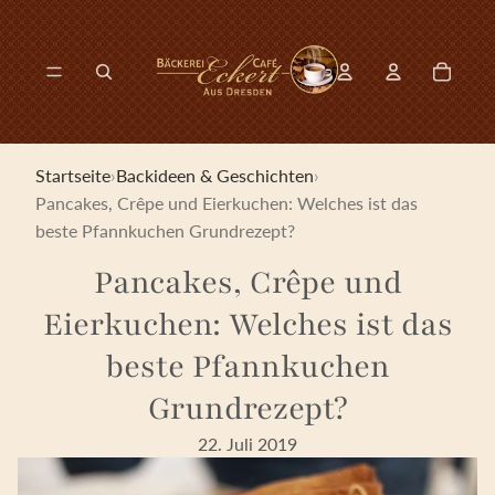
Direkt zum Inhalt
0
Konto-Drop-dow
Artikel 
Konto-Drop-down-
Modal suchen öffnen
Startseite
›
Backideen & Geschichten
›
Pancakes, Crêpe und Eierkuchen: Welches ist das
beste Pfannkuchen Grundrezept?
Pancakes, Crêpe und
Eierkuchen: Welches ist das
beste Pfannkuchen
Grundrezept?
22. Juli 2019