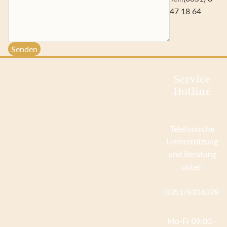
47 18 64
Senden
Service
Hotline
Telefonische
Unterstützung
und Beratung
unter:
0351/8336078
Mo-Fr 09:00 -