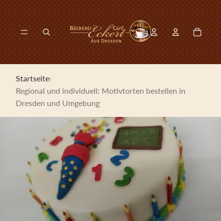
Direkt zum Inhalt
0
Konto-Drop-dow
Artikel 
Konto-Drop-down-
Modal suchen öffnen
Startseite
›
Regional und individuell: Motivtorten bestellen in
Dresden und Umgebung