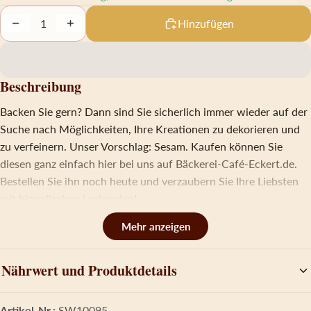
Decrease quantity
Increase quantity
Hinzufügen
Beschreibung
Backen Sie gern? Dann sind Sie sicherlich immer wieder auf der
Suche nach Möglichkeiten, Ihre Kreationen zu dekorieren und
zu verfeinern. Unser Vorschlag: Sesam. Kaufen können Sie
diesen ganz einfach hier bei uns auf Bäckerei-Café-Eckert.de.
Bestellen Sie ihn noch heute und verzaubern Sie Ihre Liebsten
mit himmlischen Leckereien!
Unkompliziert online Sesam kaufen
Bei Sesam handelt es sich um eine der ältesten Ölpflanzen der
Welt. Schon seit geraumer Zeit werden mit dem Gewürzmittel
Nährwert und Produktdetails
Gebäck und andere Gerichte verfeinert. Durch seinen leicht
süßen sowie herzhaften Geschmack können Sie ihn guten
Artikel-Nr.:
SW10095