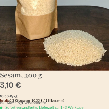
Sesam, 300 g
3,10 €
Grundpreis
10,33 € pro kg
10,33 €/kg
Inhalt:
0.3 Kilogramm
(10,33 € / 1 Kilogramm)
inkl. MwSt.
zzgl. Versandkosten
Sofort versandfertig, Lieferzeit ca. 1–3 Werktage