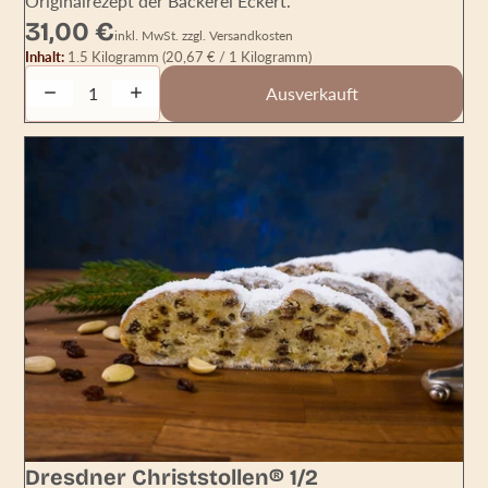
Originalrezept der Bäckerei Eckert.
31,00 €
inkl. MwSt. zzgl. Versandkosten
Inhalt:
1.5 Kilogramm
(20,67 € / 1 Kilogramm)
Decrease quantity
Increase quantity
Ausverkauft
Dresdner Christstollen® 1/2