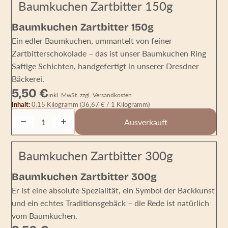
Baumkuchen Zartbitter 150g
AUSVERKAUFT
Baumkuchen Zartbitter 150g
Ein edler Baumkuchen, ummantelt von feiner
Zartbitterschokolade – das ist unser Baumkuchen Ring
Saftige Schichten, handgefertigt in unserer Dresdner
Bäckerei.
5,50 €
inkl. MwSt. zzgl. Versandkosten
Inhalt:
0.15 Kilogramm
(36,67 € / 1 Kilogramm)
Decrease quantity
Increase quantity
Ausverkauft
Baumkuchen Zartbitter 300g
AUSVERKAUFT
Baumkuchen Zartbitter 300g
Er ist eine absolute Spezialität, ein Symbol der Backkunst
und ein echtes Traditionsgebäck – die Rede ist natürlich
vom Baumkuchen.