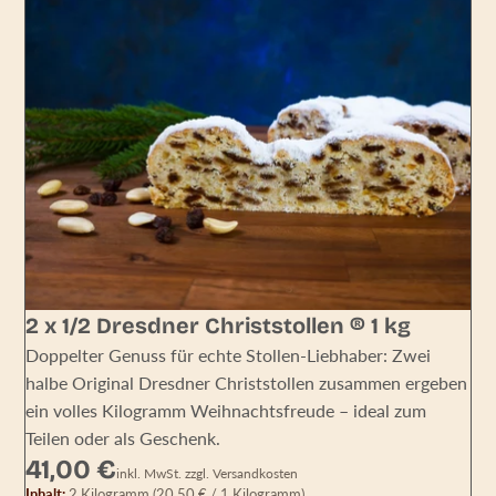
2 x 1/2 Dresdner Christstollen ® 1 kg
Doppelter Genuss für echte Stollen-Liebhaber: Zwei
halbe Original Dresdner Christstollen zusammen ergeben
ein volles Kilogramm Weihnachtsfreude – ideal zum
Teilen oder als Geschenk.
41,00 €
inkl. MwSt. zzgl. Versandkosten
Inhalt:
2 Kilogramm
(20,50 € / 1 Kilogramm)