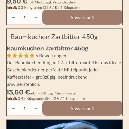
9,50 €
inkl. MwSt. zzgl. Versandkosten
Inhalt:
0.3 Kilogramm
(31,67 € / 1 Kilogramm)
Decrease quantity
Increase quantity
Ausverkauft
Baumkuchen Zartbitter 450g
AUSVERKAUFT
Baumkuchen Zartbitter 450g
6 Bewertungen
Der Baumkuchen Ring mit Zartbittermantel ist das ideale
Geschenk oder der perfekte Mittelpunkt jeder
Kaffeertafel – großzügig, beeindruckend,
unwiderstehlich.
13,60 €
inkl. MwSt. zzgl. Versandkosten
Inhalt:
0.45 Kilogramm
(30,22 € / 1 Kilogramm)
Decrease quantity
Increase quantity
Ausverkauft