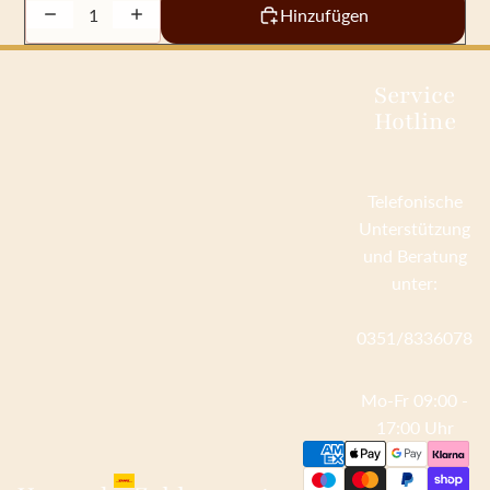
Decrease quantity
Increase quantity
Hinzufügen
Service
Hotline
Telefonische
Unterstützung
und Beratung
unter:
0351/8336078
Mo-Fr 09:00 -
17:00 Uhr
Zahlungsmethoden