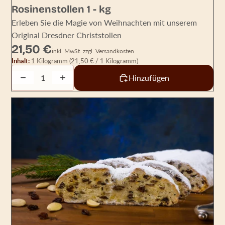
Rosinenstollen 1 - kg
Erleben Sie die Magie von Weihnachten mit unserem
Original Dresdner Christstollen
21,50 €
inkl. MwSt. zzgl. Versandkosten
Inhalt:
1 Kilogramm
(21,50 € / 1 Kilogramm)
Decrease quantity
Increase quantity
Hinzufügen