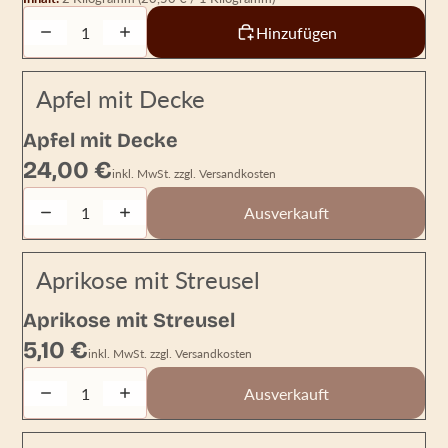
Decrease quantity
Increase quantity
Hinzufügen
Apfel mit Decke
AUSVERKAUFT
Apfel mit Decke
24,00 €
inkl. MwSt. zzgl. Versandkosten
Decrease quantity
Increase quantity
Ausverkauft
Aprikose mit Streusel
AUSVERKAUFT
Aprikose mit Streusel
5,10 €
inkl. MwSt. zzgl. Versandkosten
Decrease quantity
Increase quantity
Ausverkauft