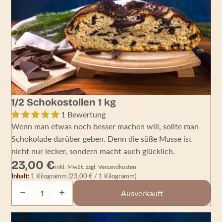
AUSVERKAUFT
1/2 Schokostollen 1 kg
1 Bewertung
Wenn man etwas noch besser machen will, sollte man
Schokolade darüber geben. Denn die süße Masse ist
nicht nur lecker, sondern macht auch glücklich.
23,00 €
inkl. MwSt. zzgl. Versandkosten
Inhalt:
1 Kilogramm
(23,00 € / 1 Kilogramm)
Decrease quantity
Increase quantity
Ausverkauft