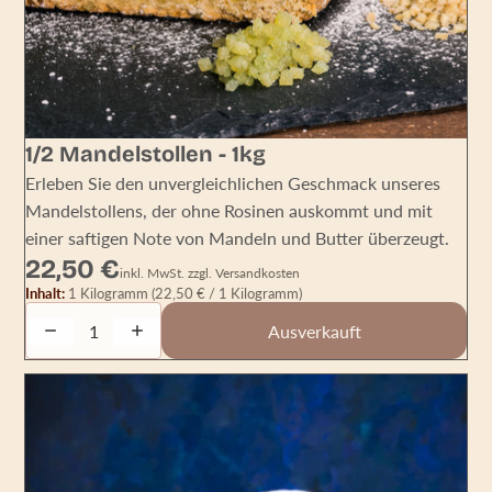
AUSVERKAUFT
1/2 Mandelstollen - 1kg
Erleben Sie den unvergleichlichen Geschmack unseres
Mandelstollens, der ohne Rosinen auskommt und mit
einer saftigen Note von Mandeln und Butter überzeugt.
22,50 €
inkl. MwSt. zzgl. Versandkosten
Inhalt:
1 Kilogramm
(22,50 € / 1 Kilogramm)
Decrease quantity
Increase quantity
Ausverkauft