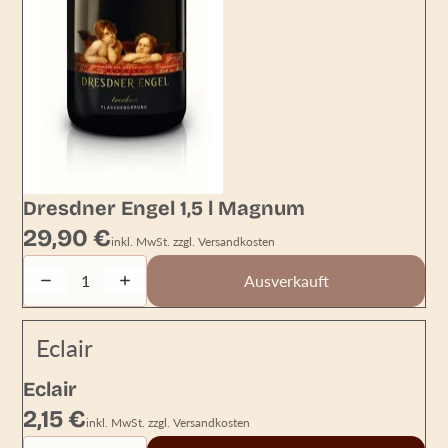
AUSVERKAUFT
Dresdner Engel 1,5 l Magnum
29,90 €
inkl. MwSt. zzgl. Versandkosten
Decrease quantity
Increase quantity
Ausverkauft
Eclair
Eclair
2,15 €
inkl. MwSt. zzgl. Versandkosten