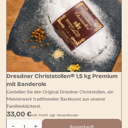
AUSVERKAUFT
Dresdner Christstollen® 1,5 kg Premium
mit Banderole
Genießen Sie den Original Dresdner Christstollen, ein
Meisterwerk traditioneller Backkunst aus unserer
Familienbäckerei.
33,00 €
inkl. MwSt. zzgl. Versandkosten
Decrease quantity
Increase quantity
Ausverkauft