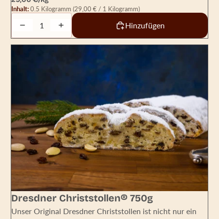
Inhalt:
0.5 Kilogramm
(29,00 € / 1 Kilogramm)
Decrease quantity
Increase quantity
Hinzufügen
Dresdner Christstollen® 750g
Unser Original Dresdner Christstollen ist nicht nur ein