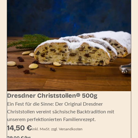
Dresdner Christstollen® 500g
Ein Fest für die Sinne: Der Original Dresdner
Christstollen vereint sächsische Backtradition mit
unserem perfektionierten Familienrezept.
14,50 €
inkl. MwSt. zzgl. Versandkosten
Grundpreis
29,00 € pro kg
29,00 €/kg