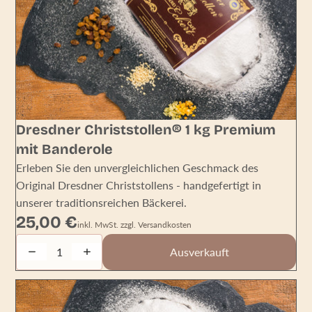
AUSVERKAUFT
Dresdner Christstollen® 1 kg Premium
mit Banderole
Erleben Sie den unvergleichlichen Geschmack des
Original Dresdner Christstollens - handgefertigt in
unserer traditionsreichen Bäckerei.
25,00 €
inkl. MwSt. zzgl. Versandkosten
Decrease quantity
Increase quantity
Ausverkauft