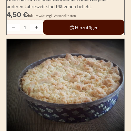
anderen Jahreszeit sind Plätzchen beliebt.
4,50 €
inkl. MwSt. zzgl. Versandkosten
Decrease quantity
Increase quantity
Hinzufügen