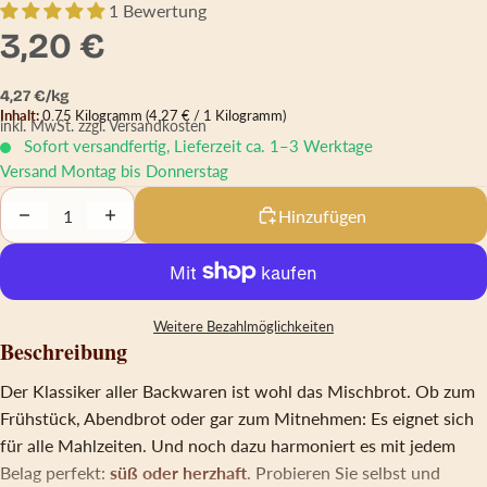
1 Bewertung
3,20 €
Grundpreis
4,27 € pro kg
4,27 €/kg
Inhalt:
0.75 Kilogramm
(4,27 € / 1 Kilogramm)
inkl. MwSt.
zzgl. Versandkosten
Sofort versandfertig, Lieferzeit ca. 1–3 Werktage
Versand Montag bis Donnerstag
Decrease quantity
Increase quantity
Hinzufügen
Weitere Bezahlmöglichkeiten
Beschreibung
Der Klassiker aller Backwaren ist wohl das Mischbrot. Ob zum
Frühstück, Abendbrot oder gar zum Mitnehmen: Es eignet sich
für alle Mahlzeiten. Und noch dazu harmoniert es mit jedem
Belag perfekt:
süß oder herzhaft
. Probieren Sie selbst und