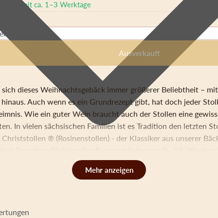
, Lieferzeit ca. 1–3 Werktage
quantity
Ausverkauft
 sich dieses Weihnachtsgebäck immer größerer Beliebtheit – mit
hinaus. Auch wenn es ein Grundrezept gibt, hat doch jeder Stol
eimnis. Wie ein guter Wein braucht auch der Stollen eine gewiss
ten. In vielen sächsischen Familien ist es Tradition den letzten 
Christstollen ® (Rosinenstollen) - der Klassiker aus unserer Bäc
riginal-Dresdner-Christstollen® muss mindestens 8 - 12. Wochen 
ein guter Wein. Damit garantieren wir bei unserer Auslieferung 
 Das Original aus Dresden seit 1474´ Inhaltsstoffe: Weizenmehl
erschmalz, Zucker, Mandeln (bitter und süß), Milch, Zitronat, Or
, Vanille. Allergene: Weizenmehl, Butter, Butterschmalz, Mandeln 
Portionsgröße: Kohlenhydrate: 49g davon Zucker: 31g Energie(k
ertungen