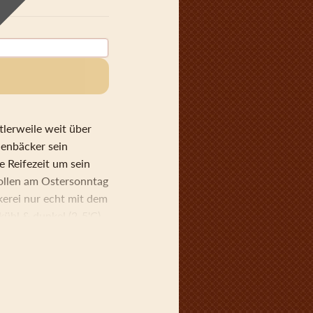
tlerweile weit über
lenbäcker sein
e Reifezeit um sein
Stollen am Ostersonntag
kerei nur echt mit dem
kühl & dunkel (2-5'C)
ein höchstes Maß an
, Sultaninen in Rum
angeat, Puderzucker,
(bitter und süß),
J): 1670 Fett: 19g