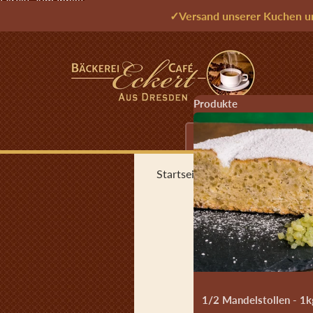
Direkt zum Inhalt
✓
Versand unserer Kuchen u
Produkte
Echter Dresdner Christs
Startseite
›
Echter Dresdner Chri
Zu Produktinformatio
1/2 Mandelstollen - 1k