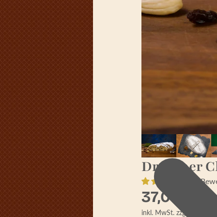
Dresdner Ch
14 Bew
37,00 €
inkl. MwSt.
zzgl. Versand