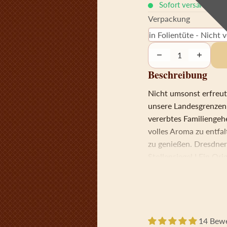
Sofort versandfertig
Verpackung
Decrease quantity
Increase 
Beschreibung
Nicht umsonst erfreut
unsere Landesgrenzen 
vererbtes Familiengeh
volles Aroma zu entfal
zu genießen. Dresdner 
Stollensiegel ! Ein O
gelagert werden, wie 
Geschmack & Qualität.
getränkt, Butter, Butt
Hefe, Salz, Macisblüte
Milch Nährwerte 100g 
14 Bew