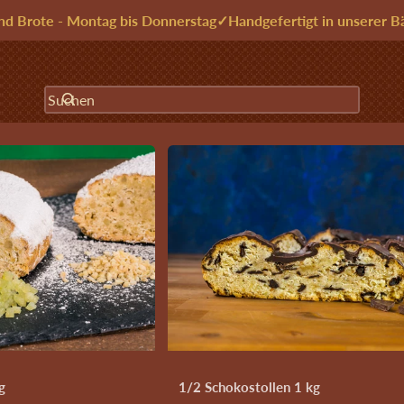
nd Brote - Montag bis Donnerstag
✓
Handgefertigt in unserer B
Suchen
tollen
Stollen
Backwaren
Backzutaten
Saisonales
ststollen® – ein Genuss!
›
Dresdner Christstollen® 2kg
nen springen
g
1/2 Schokostollen 1 kg