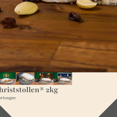
riststollen® 2kg
ertungen
kosten