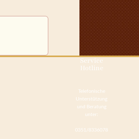
Service
Hotline
Telefonische
Unterstützung
und Beratung
unter:
0351/8336078