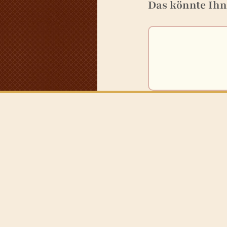
Das könnte Ihn
davon gesättigte Fetts